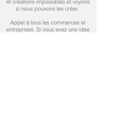
et créations impossibles et voyons
si nous pouvons les créer.
Appel à tous les commerces et
entreprises. Si vous avez une idée
pour votre entreprise unique, nous
aimerions l'entendre!
SUIVEZ-NOUS SUR LES
SOCIAUX
Abonnez-vous pour recevoir des
mises à jour exclusives
E-mail