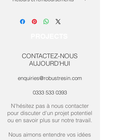
peu différent? Contactez-nous dès
aujourd'hui pour discuter de vos
Toutes les tables sont fabriquées sur
besoins pour une pièce artisanale
mesure et ne peuvent pas être
personnalisée.
retournées. Nous demandons à
nos clients de nous contacter dès
PROJECTS
que possible concernant tout issues.
CONTACTEZ-NOUS
AUJOURD'HUI
enquiries@robustresin.com
0333 533 0393
N'hésitez pas à nous contacter
pour discuter d'un projet potentiel
ou en savoir plus sur notre travail.
Nous aimons entendre vos idées