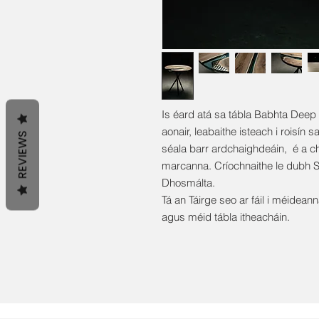
Is éard atá sa tábla Babhta Deep
aonair, leabaithe isteach i roisín 
REVIEWS
séala barr ardchaighdeáin, é a c
marcanna. Críochnaithe le dubh 
Dhosmálta.
Tá an Táirge seo ar fáil i méideann
agus méid tábla itheacháin.