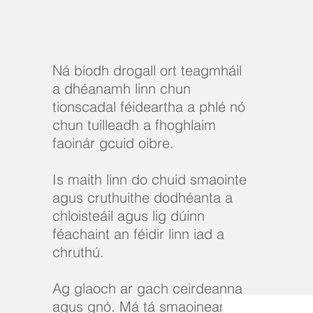
Ná bíodh drogall ort teagmháil
a dhéanamh linn chun
tionscadal féideartha a phlé nó
chun tuilleadh a fhoghlaim
faoinár gcuid oibre.
Is maith linn do chuid smaointe
agus cruthuithe dodhéanta a
chloisteáil agus lig dúinn
féachaint an féidir linn iad a
chruthú.
Ag glaoch ar gach ceirdeanna
agus gnó. Má tá smaoineamh