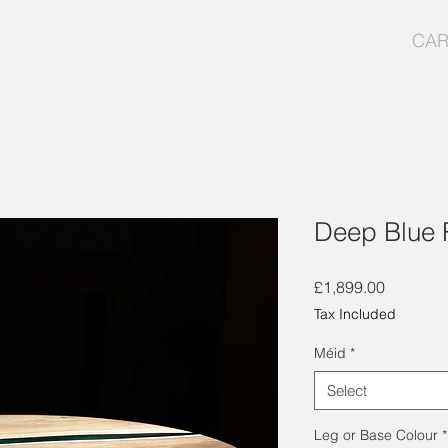
CAR
Deep Blue
Price
£1,899.00
Tax Included
Méid
*
Select
Leg or Base Colour
*