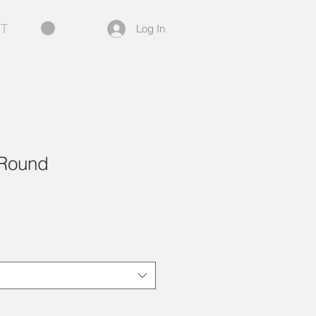
T
Log In
 Round