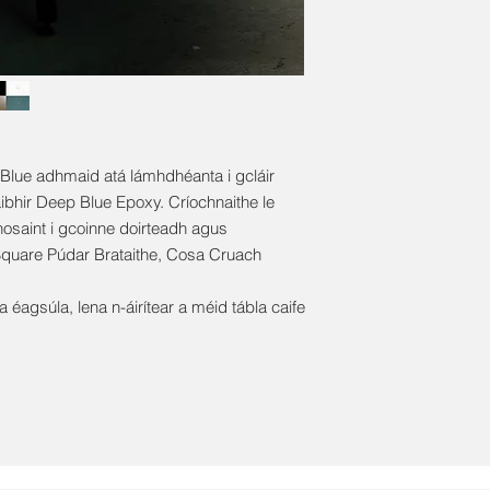
 Blue adhmaid atá lámhdhéanta i gcláir
saibhir Deep Blue Epoxy. Críochnaithe le
hosaint i gcoinne doirteadh agus
Square Púdar Brataithe, Cosa Cruach
a éagsúla, lena n-áirítear a méid tábla caife