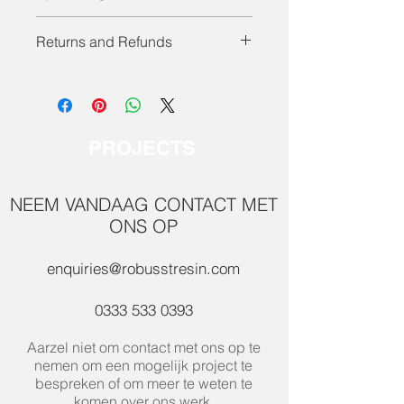
Op zoek naar iets anders? Neem
Returns and Refunds
vandaag nog contact met ons op om
uw vereisten voor een op maat
Alle tafels worden op bestelling op
gemaakt handgemaakt stuk te
maat gemaakt en kunnen niet
bespreken.
geretourneerd worden. We vragen
onze klanten om zo snel mogelijk
PROJECTS
contact met ons op te nemen over
eventuele issues.
NEEM VANDAAG CONTACT MET
ONS OP
enquiries@robusstresin.com
0333 533 0393
Aarzel niet om contact met ons op te
nemen om een mogelijk project te
bespreken of om meer te weten te
komen over ons werk.