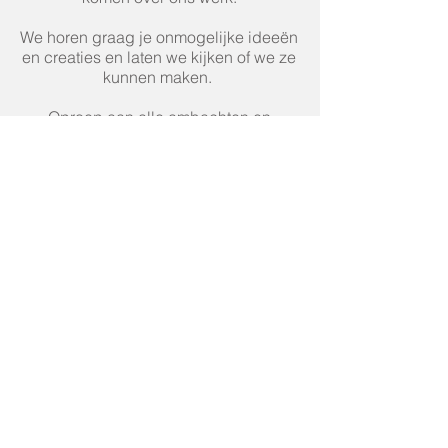
We horen graag je onmogelijke ideeën
en creaties en laten we kijken of we ze
kunnen maken.
Oproep aan alle ambachten en
bedrijven. Als je een idee hebt voor
jouw unieke bedrijf horen we het
graag!
VOLG ONS OP SOCIALE
FUNCTIES
Abonneer u om exclusieve updates
te ontvangen