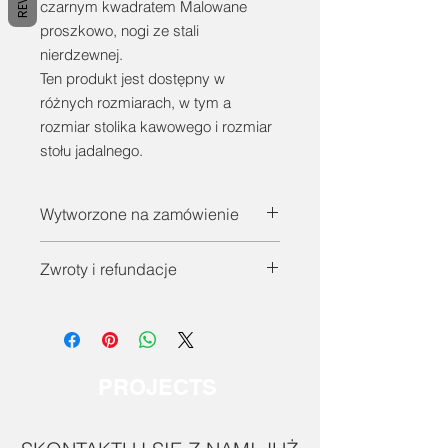
czarnym kwadratem Malowane
proszkowo, nogi ze stali
nierdzewnej.
Ten produkt jest dostępny w
różnych rozmiarach, w tym a
rozmiar stolika kawowego i rozmiar
stołu jadalnego.
Wytworzone na zamówienie
Szukasz czegoś innego? Skontaktuj
Zwroty i refundacje
się z nami już dziś, aby omówić
swoje wymagania dotyczące
Wszystkie stoły są wykonane na
niestandardowego, ręcznie
zamówienie i nie podlegają zwrotowi.
wykonanego elementu.
Prosimy naszych customers o jak
najszybsze skontaktowanie się z
PROJECTS
nami w sprawie
wszelkich problemów.