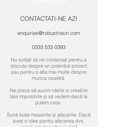
privire la orice issue.
CONTACTATI-NE AZI
enquiries@robustresin.com
0333 533 0393
Nu ezitați să ne contactați pentru a
discuta despre un potențial proiect
sau pentru a afla mai multe despre
munca noastră.
Ne place să auzim ideile și creațiile
tale imposibile și să vedem dacă le
putem crea.
Sună toate meseriile și afacerile. Dacă
aveți o idee pentru afacerea dvs.
unică, am dori să o auzim!