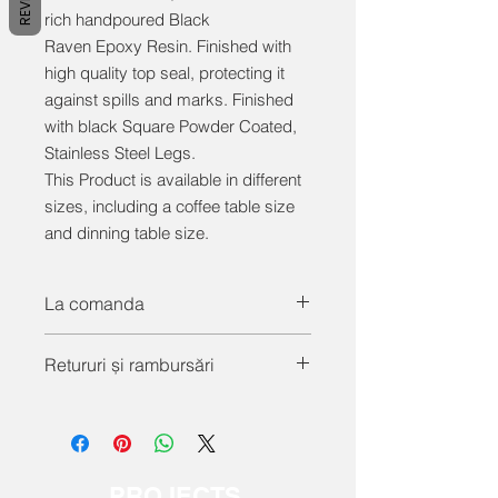
rich handpoured Black
Raven Epoxy Resin. Finished with
high quality top seal, protecting it
against spills and marks. Finished
with black Square Powder Coated,
Stainless Steel Legs.
This Product is available in different
sizes, including a coffee table size
and dinning table size.
La comanda
Cauți ceva puțin diferit? Contactați-
Retururi și rambursări
ne astăzi pentru a discuta cerințele
dumneavoastră pentru o piesă
Toate mesele sunt personalizate la
personalizată realizată manual.
comandă și nu pot fi returnate. Le
rugăm pe clienții noștri să ne
contacteze cât mai curând posibil cu
PROJECTS