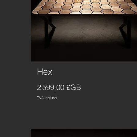
Hex
Aperçu rapide
Prix
2 599,00 £GB
TVA Incluse