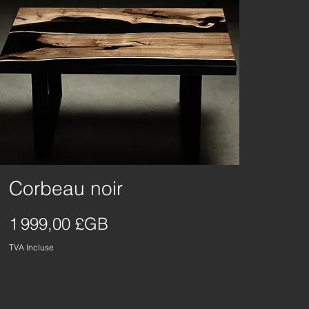
Corbeau noir
Aperçu rapide
Prix
1 999,00 £GB
TVA Incluse