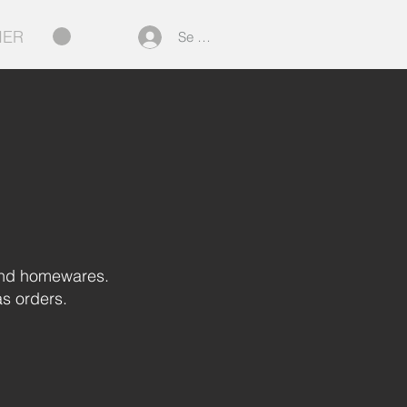
IER
Se connecter
 and homewares.
as orders.