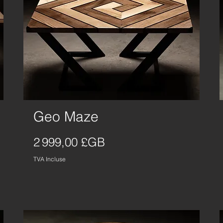
Geo Maze
Aperçu rapide
Prix
2 999,00 £GB
TVA Incluse