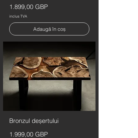
Preț
1.899,00 GBP
inclus TVA
Adaugă în coș
Bronzul deșertului
Preț
1.999,00 GBP