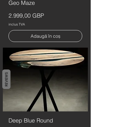
Geo Maze
Preț
2.999,00 GBP
inclus TVA
Adaugă în coș
REVIEWS
Deep Blue Round