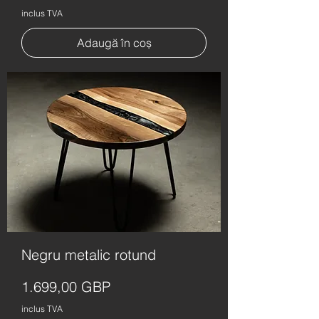
inclus TVA
Adaugă în coș
Negru metalic rotund
Preț
1.699,00 GBP
inclus TVA