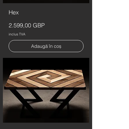
Hex
Preț
2.599,00 GBP
inclus TVA
Adaugă în coș